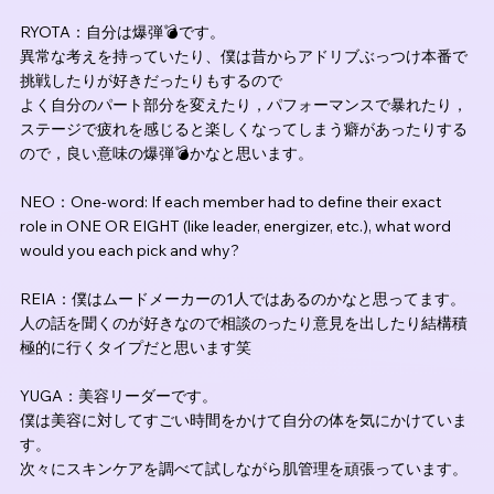
RYOTA：自分は爆弾💣です。
異常な考えを持っていたり、僕は昔からアドリブぶっつけ本番で
挑戦したりが好きだったりもするので
よく自分のパート部分を変えたり，パフォーマンスで暴れたり，
ステージで疲れを感じると楽しくなってしまう癖があったりする
ので，良い意味の爆弾💣かなと思います。
NEO：One-word: If each member had to define their exact 
role in ONE OR EIGHT (like leader, energizer, etc.), what word 
would you each pick and why?
REIA：僕はムードメーカーの1人ではあるのかなと思ってます。
人の話を聞くのが好きなので相談のったり意見を出したり結構積
極的に行くタイプだと思います笑
YUGA：美容リーダーです。
僕は美容に対してすごい時間をかけて自分の体を気にかけていま
す。
次々にスキンケアを調べて試しながら肌管理を頑張っています。