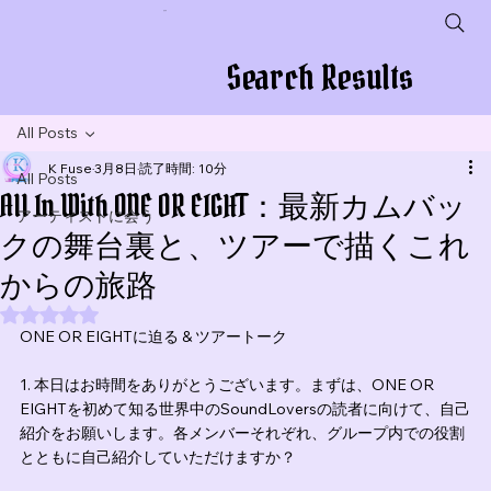
会社名
Search Results
All Posts
K Fuse
3月8日
読了時間: 10分
All Posts
All In With ONE OR EIGHT：最新カムバッ
アーティストに会う
クの舞台裏と、ツアーで描くこれ
からの旅路
5つ星のうちNaNと評価されています。
ONE OR EIGHTに迫る & ツアートーク
1. 本日はお時間をありがとうございます。まずは、ONE OR 
EIGHTを初めて知る世界中のSoundLoversの読者に向けて、自己
紹介をお願いします。各メンバーそれぞれ、グループ内での役割
とともに自己紹介していただけますか？