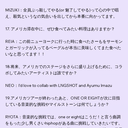
MIZUKI：全員ぶっ殺してやる(or 魅了してやる)って心の中で唱
え、殺気というなの気合いを出してから本番に向かってます。
17. アメリカ滞在中に、ぜひ食べてみたい料理はありますか？
REIA：この前ニューヨークに行った時に食べたさーもをサーモン
とガーリックが入ってるベーグルが本当に美味しくてまた食べた
いなと思ってます！！
18.将来、アメリカでのステージをさらに盛り上げるために、コラ
ボしてみたいアーティストは誰ですか？
NEO：I’d love to collab with LNGSHOT and Ayumu Imazu
19.アメリカツアーが終わったあと、ONE OR EIGHTが次に目指
している音楽的な挑戦やマイルストーンは何でしょうか？
RYOTA：音楽的な挑戦では、one or eightはこうだ！と言う曲調
をもった少し男くさいhiphopがある曲に挑戦していきたいです。