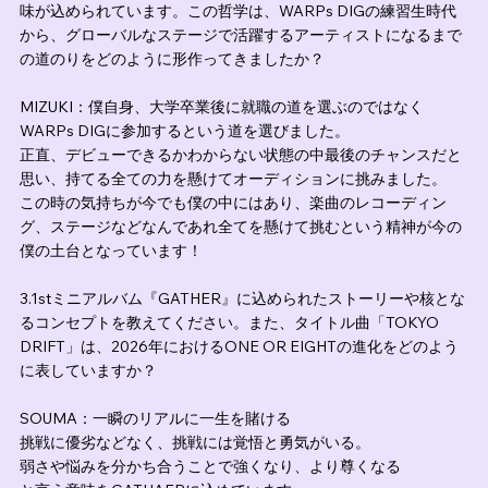
味が込められています。この哲学は、WARPs DIGの練習生時代
から、グローバルなステージで活躍するアーティストになるまで
の道のりをどのように形作ってきましたか？
MIZUKI：僕自身、大学卒業後に就職の道を選ぶのではなく
WARPs DIGに参加するという道を選びました。
正直、デビューできるかわからない状態の中最後のチャンスだと
思い、持てる全ての力を懸けてオーディションに挑みました。
この時の気持ちが今でも僕の中にはあり、楽曲のレコーディン
グ、ステージなどなんであれ全てを懸けて挑むという精神が今の
僕の土台となっています！
3.1stミニアルバム『GATHER』に込められたストーリーや核とな
るコンセプトを教えてください。また、タイトル曲「TOKYO 
DRIFT」は、2026年におけるONE OR EIGHTの進化をどのよう
に表していますか？
SOUMA：一瞬のリアルに一生を賭ける
挑戦に優劣などなく、挑戦には覚悟と勇気がいる。
弱さや悩みを分かち合うことで強くなり、より尊くなる