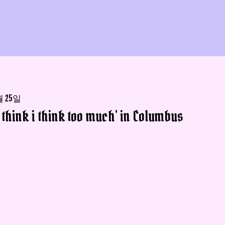
월 25일
i think i think too much' in Columbus