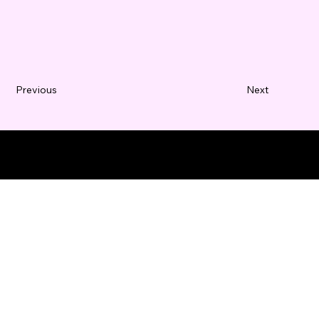
Previous
Next
© 2035 Business Name。Wix
Studio
で構築