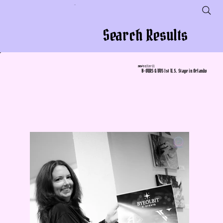
会社名
Search Results
2026年2月27日
B-OURS & VVS 1st U.S. Stage in Orlando