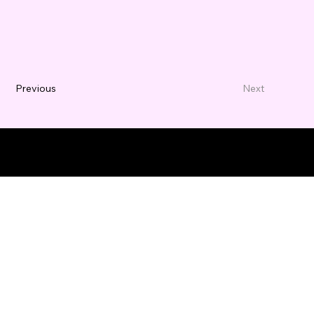
Previous
Next
© 2035 Business Name。Wix
Studio
で構築