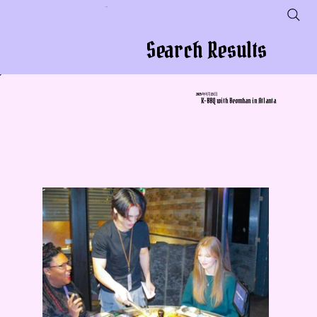
会社名
Search Results
2025年1月23日
K-BBQ with Beomhan in Atlanta