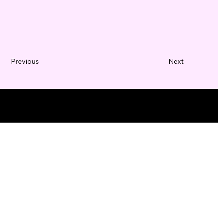
Previous
Next
© 2035 Business Name。Wix
Studio
で構築