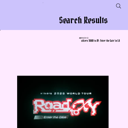
会社名
Search Results
2025年5月17日
xikers 'ROAD to XY: Enter the Gate' in LA